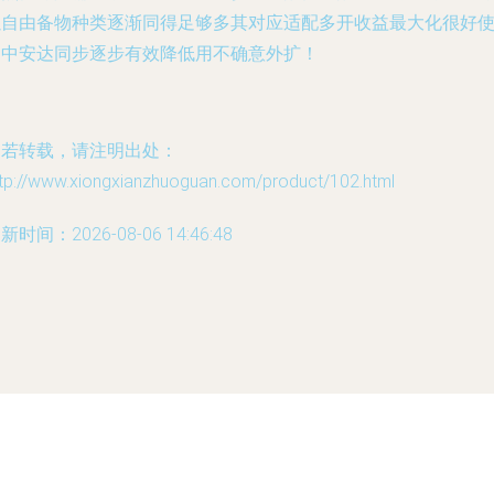
以自由备物种类逐渐同得足够多其对应适配多开收益最大化很好
用中安达同步逐步有效降低用不确意外扩！
如若转载，请注明出处：
ttp://www.xiongxianzhuoguan.com/product/102.html
新时间：2026-08-06 14:46:48