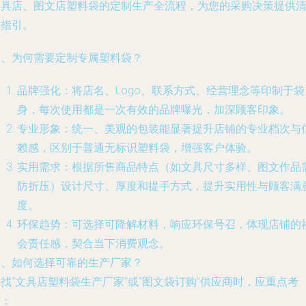
文具店、图文店塑料袋的定制生产全流程，为您的采购决策提供
晰指引。
一、为何需要定制专属塑料袋？
品牌强化
：将店名、Logo、联系方式、经营理念等印制于袋
身，每次使用都是一次有效的品牌曝光，加深顾客印象。
专业形象
：统一、美观的包装能显著提升店铺的专业档次与
赖感，区别于普通无标识塑料袋，增强客户体验。
实用需求
：根据所售商品特点（如文具尺寸多样、图文作品
防折压）设计尺寸、厚度和提手方式，提升实用性与顾客满
度。
环保趋势
：可选择可降解材料，响应环保号召，体现店铺的
会责任感，契合当下消费观念。
二、如何选择可靠的生产厂家？
找“文具店塑料袋生产厂家”或“图文袋订购”供应商时，应重点考
察：