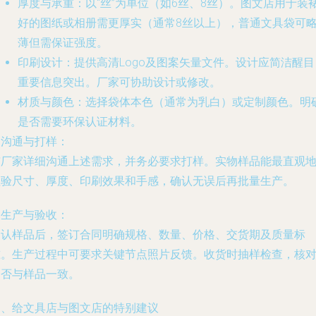
厚度与承重
：以“丝”为单位（如6丝、8丝）。图文店用于装
好的图纸或相册需更厚实（通常8丝以上），普通文具袋可
薄但需保证强度。
印刷设计
：提供高清Logo及图案矢量文件。设计应简洁醒目
重要信息突出。厂家可协助设计或修改。
材质与颜色
：选择袋体本色（通常为乳白）或定制颜色。明
是否需要环保认证材料。
.
沟通与打样
：
与厂家详细沟通上述需求，并
务必要求打样
。实物样品能最直观
检验尺寸、厚度、印刷效果和手感，确认无误后再批量生产。
.
生产与验收
：
确认样品后，签订合同明确规格、数量、价格、交货期及质量标
准。生产过程中可要求关键节点照片反馈。收货时抽样检查，核
是否与样品一致。
四、给文具店与图文店的特别建议