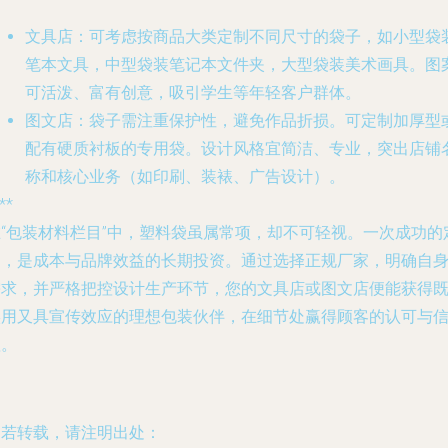
文具店
：可考虑按商品大类定制不同尺寸的袋子，如小型袋
笔本文具，中型袋装笔记本文件夹，大型袋装美术画具。图
可活泼、富有创意，吸引学生等年轻客户群体。
图文店
：袋子需注重保护性，避免作品折损。可定制加厚型
配有硬质衬板的专用袋。设计风格宜简洁、专业，突出店铺
称和核心业务（如印刷、装裱、广告设计）。
**
在“包装材料栏目”中，塑料袋虽属常项，却不可轻视。一次成功的
制，是成本与品牌效益的长期投资。通过选择正规厂家，明确自
需求，并严格把控设计生产环节，您的文具店或图文店便能获得
实用又具宣传效应的理想包装伙伴，在细节处赢得顾客的认可与
赖。
如若转载，请注明出处：